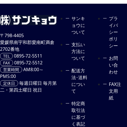
サンキ
プラ
ョウに
イバ
ついて
シー
〒798-4405
ポリ
愛媛県南宇和郡愛南町満倉
支払い
シー
2702番地
方法に
0895-72-5511
TEL
ついて
お問
0895-72-5512
FAX
い合
AM8:00～
営業時間
配送方
わせ
PM5:00
法･送料
毎週日曜日 毎月第
定休日
につい
FAX注
二・第四土曜日 祝日
て
文用
紙
特定商
取引法
に基づ
く表記